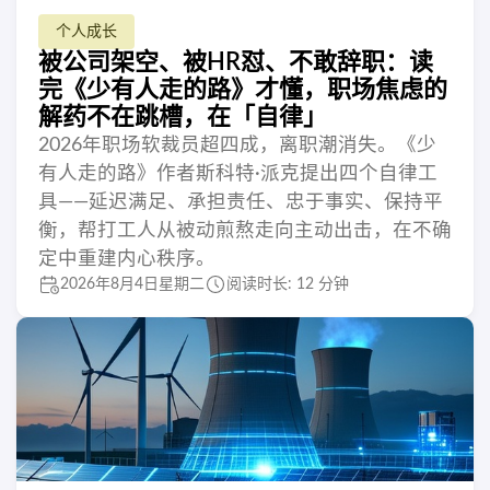
个人成长
被公司架空、被HR怼、不敢辞职：读
完《少有人走的路》才懂，职场焦虑的
解药不在跳槽，在「自律」
2026年职场软裁员超四成，离职潮消失。《少
有人走的路》作者斯科特·派克提出四个自律工
具——延迟满足、承担责任、忠于事实、保持平
衡，帮打工人从被动煎熬走向主动出击，在不确
定中重建内心秩序。
2026年8月4日星期二
阅读时长: 12 分钟