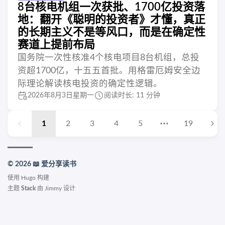
8台核电机组一次获批、1700亿投资落
地：翻开《聪明的投资者》才懂，真正
的长期主义不是等风口，而是在确定性
赛道上提前布局
国务院一次性核准4个核电项目8台机组，总投
资超1700亿，十五五首批。用格雷厄姆安全边
际理论解读核电投资的确定性逻辑。
2026年8月3日星期一
阅读时长: 11 分钟
1
2
3
4
5
19
© 2026 📖 爱分享读书
使用
Hugo
构建
主题
Stack
由
Jimmy
设计