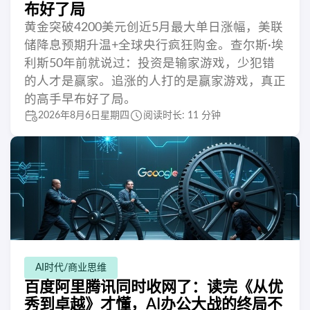
布好了局
黄金突破4200美元创近5月最大单日涨幅，美联
储降息预期升温+全球央行疯狂购金。查尔斯·埃
利斯50年前就说过：投资是输家游戏，少犯错
的人才是赢家。追涨的人打的是赢家游戏，真正
的高手早布好了局。
2026年8月6日星期四
阅读时长: 11 分钟
AI时代/商业思维
百度阿里腾讯同时收网了：读完《从优
秀到卓越》才懂，AI办公大战的终局不