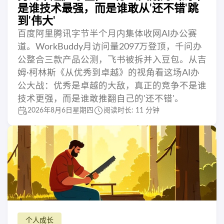
是谁技术最强，而是谁敢从'还不错'跳
到'伟大'
百度阿里腾讯字节半个月内集体收网AI办公赛
道。WorkBuddy月访问量2097万登顶，千问办
公整合三款产品公测，飞书被拆并入豆包。从吉
姆·柯林斯《从优秀到卓越》的视角看这场AI办
公大战：优秀是卓越的大敌，真正的竞争不是谁
技术更强，而是谁敢推翻自己的'还不错'。
2026年8月6日星期四
阅读时长: 11 分钟
个人成长