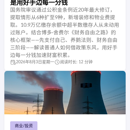
是用好手边每一分钱
国务院审议通过公积金条例近20年最大修订，
提取情形从6种扩至9种，新增装修和物业费提
取。10.9万亿缴存余额中超半数缴存人从未动用
过账户。结合博多·舍费尔《财务自由之路》的
核心框架——先支付自己、养鹅法则、财务自由
三阶段——解读普通人如何借政策东风，用好手
边每一分钱加速财富积累。
2026年8月3日星期一
阅读时长: 12 分钟
商业/投资