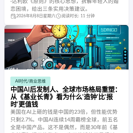
·达利欧《原则》的核心思想，拆解年轻人的婚
恋困境，给出三条实用决策建议。
2026年8月8日星期六
阅读时长: 11 分钟
AI时代/商业思维
中国AI后发制人、全球市场格局重塑：
从《基业长青》看为什么'造钟'比'报
时'更值钱
美国在AI上砸的钱是中国的23倍，但性能优势
只剩2.7%。中国AI连续14周霸榜全球，前五名
全是中国产品。这不是偶然，而是30年前《基