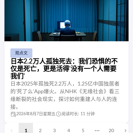
观点文
日本2.2万人孤独死去：我们恐惧的不
仅是死亡，更是活得'没有一个人需要
我们'
日本2025年孤独死2.2万人，1.25亿中国独居者
的'死了么'App爆火。从NHK《无缘社会》看三
缘断裂的社会现实，探讨如何重建人与人的连
接。
2026年8月7日星期五
阅读时长: 11 分钟
1
2
3
4
5
20