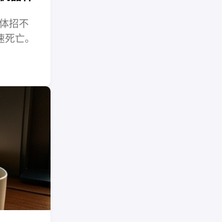
集体招不
速死亡。