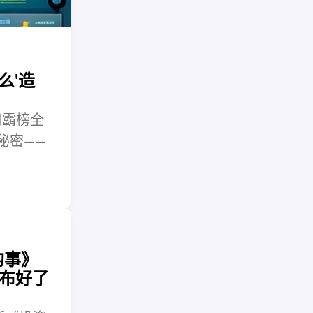
么'造
周霸榜全
秘密——
的事》
布好了