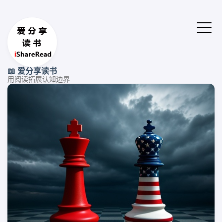
📖 爱分享读书
用阅读拓展认知边界