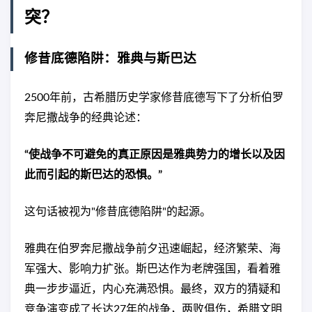
突？
修昔底德陷阱：雅典与斯巴达
2500年前，古希腊历史学家修昔底德写下了分析伯罗
奔尼撒战争的经典论述：
“使战争不可避免的真正原因是雅典势力的增长以及因
此而引起的斯巴达的恐惧。”
这句话被视为"修昔底德陷阱"的起源。
雅典在伯罗奔尼撒战争前夕迅速崛起，经济繁荣、海
军强大、影响力扩张。斯巴达作为老牌强国，看着雅
典一步步逼近，内心充满恐惧。最终，双方的猜疑和
竞争演变成了长达27年的战争，两败俱伤，希腊文明