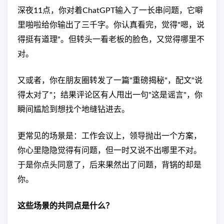
深夜11点，你对着ChatGPT输入了一长串问题，它噼
里啪啦给你输出了三千字。你认真看完，觉得"嗯，说
得挺有道理"。但转头一看老板的脸色，又觉得哪里不
对。
又或者，你在朋友圈转发了一篇"重磅揭秘"，配文"说
得太对了"；结果评论区有人甩出一句"这是谣言"，你
瞬间尴尬到想找个地缝钻进去。
更常见的场景是：工作会议上，领导抛出一个方案，
你心里隐隐觉得有问题，但一时又说不出哪里不对。
于是你点头同意了，后来果然出了问题，背锅的却是
你。
这些场景的共同点是什么？