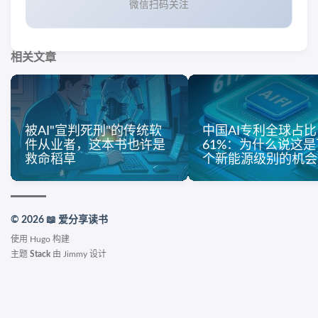
微信扫码关注
相关文章
被AI"宣判死刑"的传统软
中国AI专利全球占比
件从业者，这本书也许是
61%：为什么说这
救命稻草
个新能源级别的机会
© 2026 📖 爱分享读书
使用
Hugo
构建
主题
Stack
由
Jimmy
设计